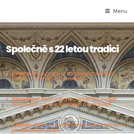
Menu
Společně s 22 letou tradici
Kvalita
: Naše práce je založena na vysoké
kvalitě materiálů a provedení.
Dovednost
: Naši odborníci mají dlouholeté
zkušenosti a vysokou úroveň dovedností.
Čistota
: Dbáme na čistotu a pořádek během i
po dokončení prací.