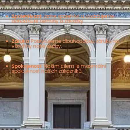
Spolehlivost
: Jsme spolehliví a dodržujeme
dohodnuté termíny a závazky.
Záruka
: Poskytujeme dlouhodobou záruku na
všechny naše služby.
Spokojenost
: Naším cílem je maximální
spokojenost našich zákazníků.